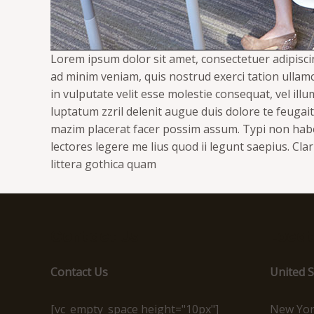
Lorem ipsum dolor sit amet, consectetuer adipisci
ad minim veniam, quis nostrud exerci tation ullamc
in vulputate velit esse molestie consequat, vel illu
luptatum zzril delenit augue duis dolore te feugai
mazim placerat facer possim assum. Typi non habent
lectores legere me lius quod ii legunt saepius. 
littera gothica quam
Contact Us
Locat
Contact Us
United S
[vc_empty_space height="10px"]
New Yo