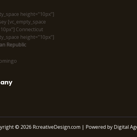
ty_space height="10px"]
sey [vc_empty_space
10px"] Connecticut
ty_space height="10px"]
an Republic
Domingo
any
yright © 2026 RcreativeDesign.com | Powered by Digital Ag