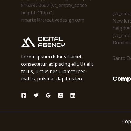
516.597.0667 [vc_empty_space
height="10px"]
[vc_emp
rmarte@rcreativedesign.com
New Jer
height="
[vc_emp
Dominic
Lorem ipsum dolor sit amet,
Santo 
consectetur adipiscing elit. Ut elit
tellus, luctus nec ullamcorper
Comp
mattis, pulvinar dapibus leo.
Cop