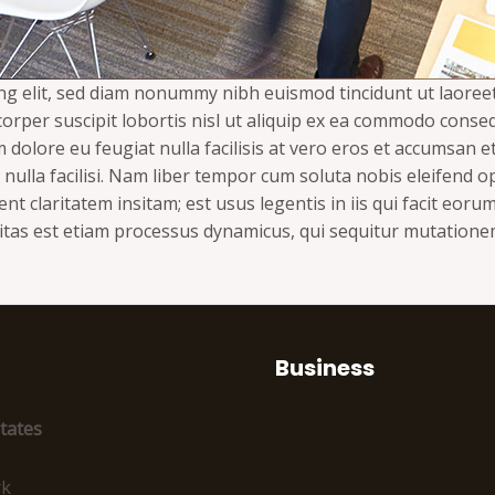
ng elit, sed diam nonummy nibh euismod tincidunt ut laoree
orper suscipit lobortis nisl ut aliquip ex ea commodo conseq
m dolore eu feugiat nulla facilisis at vero eros et accumsan 
t nulla facilisi. Nam liber tempor cum soluta nobis eleifend 
 claritatem insitam; est usus legentis in iis qui facit eor
Claritas est etiam processus dynamicus, qui sequitur mutati
Business
ion
tates
rk