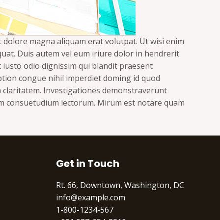
t dolore magna aliquam erat volutpat. Ut wisi enim
uat. Duis autem vel eum iriure dolor in hendrerit
et iusto odio dignissim qui blandit praesent
option congue nihil imperdiet doming id quod
um claritatem. Investigationes demonstraverunt
onem consuetudium lectorum. Mirum est notare quam
Get in Touch
Rt. 66, Downtown, Washington, DC
info@example.com
1-800-1234-567