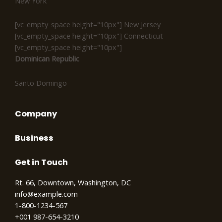
New York
[vc_empty_space height="10px"] New Jersey
[vc_empty_space height="10px"] Connecticut
[vc_empty_space height="10px"]
Dominican Republic
Santo Domingo
Company
Business
Get in Touch
Rt. 66, Downtown, Washington, DC
info@example.com
1-800-1234-567
+001 987-654-3210