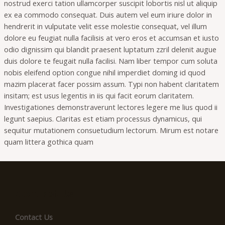
nostrud exerci tation ullamcorper suscipit lobortis nisl ut aliquip
ex ea commodo consequat. Duis autem vel eum iriure dolor in
hendrerit in vulputate velit esse molestie consequat, vel illum
dolore eu feugiat nulla facilisis at vero eros et accumsan et iusto
odio dignissim qui blandit praesent luptatum zzril delenit augue
duis dolore te feugait nulla facilisi. Nam liber tempor cum soluta
nobis eleifend option congue nihil imperdiet doming id quod
mazim placerat facer possim assum. Typi non habent claritatem
insitam; est usus legentis in iis qui facit eorum claritatem.
Investigationes demonstraverunt lectores legere me lius quod ii
legunt saepius. Claritas est etiam processus dynamicus, qui
sequitur mutationem consuetudium lectorum. Mirum est notare
quam littera gothica quam
Contact Us
Contact Us