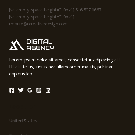
[vc_empty_space height="10px"] 516.597.0667
[vc_empty_space height="10px"]
rmarte@rcreativedesign.com
Lorem ipsum dolor sit amet, consectetur adipiscing elit.
Ut elit tellus, luctus nec ullamcorper mattis, pulvinar
dapibus leo.
Location
United States