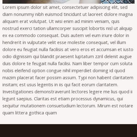
Lorem ipsum dolor sit amet, consectetuer adipiscing elit, sed
diam nonummy nibh euismod tincidunt ut laoreet dolore magna
aliquam erat volutpat. Ut wisi enim ad minim veniam, quis
nostrud exerci tation ullamcorper suscipit lobortis nisl ut aliquip
ex ea commodo consequat. Duis autem vel eum iriure dolor in
hendrerit in vulputate velit esse molestie consequat, vel illum
dolore eu feugiat nulla facilisis at vero eros et accumsan et iusto
odio dignissim qui blandit praesent luptatum zzril delenit augue
duis dolore te feugait nulla facilisi. Nam liber tempor cum soluta
nobis eleifend option congue nihil imperdiet doming id quod
mazim placerat facer possim assum. Typi non habent claritatem
insitam; est usus legentis in iis qui facit eorum claritatem.
Investigationes demonstraverunt lectores legere me lius quod ii
legunt saepius. Claritas est etiam processus dynamicus, qui
sequitur mutationem consuetudium lectorum. Mirum est notare
quam littera gothica quam