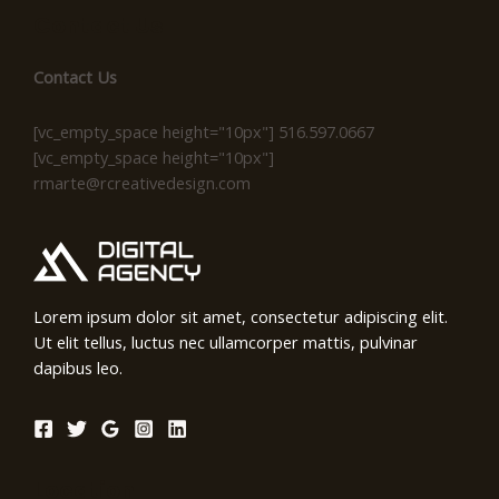
Contact Us
Contact Us
[vc_empty_space height="10px"] 516.597.0667
[vc_empty_space height="10px"]
rmarte@rcreativedesign.com
Lorem ipsum dolor sit amet, consectetur adipiscing elit.
Ut elit tellus, luctus nec ullamcorper mattis, pulvinar
dapibus leo.
Location